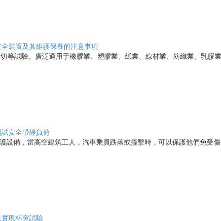
安全裝置及其維護保養的注意事項
切等試驗。廣泛適用于橡膠業、塑膠業、紙業、線材業、紡織業、乳膠業、
測試安全帶靜負荷
防護設備，當高空建筑工人，汽車乘員跌落或撞擊時，可以保護他們免受傷害
上實現杯突試驗