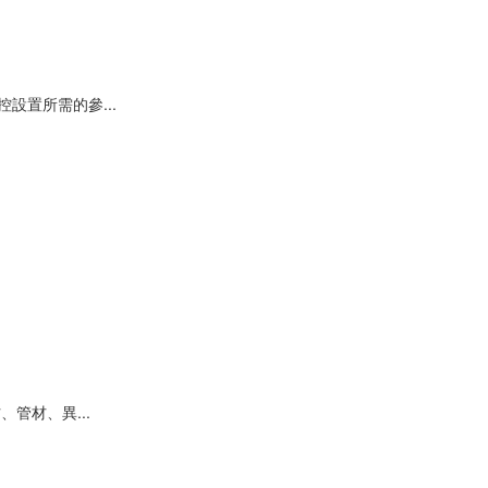
設置所需的參...
管材、異...