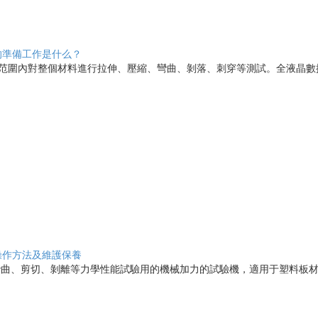
的準備工作是什么？
 n范圍內對整個材料進行拉伸、壓縮、彎曲、剝落、刺穿等測試。全液晶數控
操作方法及維護保養
曲、剪切、剝離等力學性能試驗用的機械加力的試驗機，適用于塑料板材、