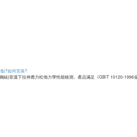
點?如何安裝?
)室溫下拉伸應力松弛力學性能檢測。產品滿足《GB/T 10120-1996金