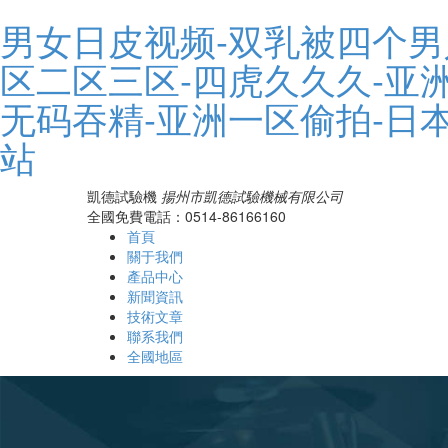
男女日皮视频-双乳被四个男
区二区三区-四虎久久久-亚洲
无码吞精-亚洲一区偷拍-日
站
凱德試驗機
揚州市凱德試驗機械有限公司
全國免費電話：0514-86166160
首頁
關于我們
產品中心
新聞資訊
技術文章
聯系我們
全國地區