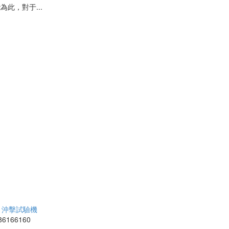
此，對于...
沖擊試驗機
6166160