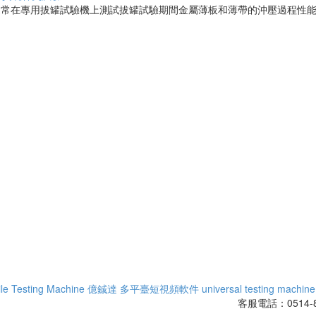
常在專用拔罐試驗機上測試拔罐試驗期間金屬薄板和薄帶的沖壓過程性能為
ile Testing Machine
億鋮達
多平臺短視頻軟件
universal testing machine
客服電話：0514-8