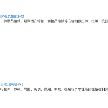
的保養及性能特點
、傳動凸輪軸、發動機凸輪軸、齒輪凸輪軸等凸輪軸做扭轉、扭矩、抗扭強
維護知識有哪些？
行拉伸、靜載、彎曲、剪切、壓縮、剝離、撕裂等力學性能的機械強制試驗