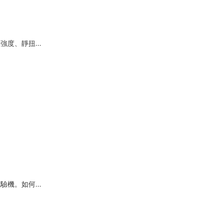
度、靜扭...
機。如何...