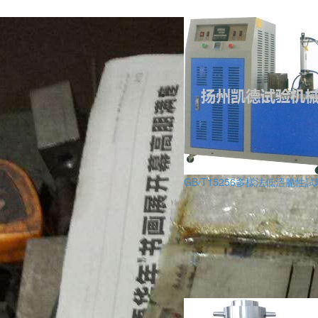
GB/T15256多樣法低溫脆性