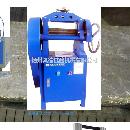
試驗機
橡膠止水帶檢測設(shè)備