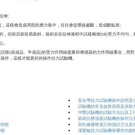
拉伸;
的情況，這樣會造成局部的應力集中，往往會從壓線處斷，造成斷點差;
的，但前后卻容易裝斜，裝斜后在拉伸過程中試樣兩側(cè)受力不均勻，
心。
試樣(或成品、半成品)的受力作用線盡量與傳感器的力作用線重合，而
)操作來操作，這樣才能更好的操作拉力試驗機。
安全帶拉力試驗機操作說明及
試驗機的常見故障原因及排除
沖擊試驗機的試驗方法以及工
紙箱抗壓強度試驗機的操作注意
哪些呢
邵氏橡膠硬度計的測試方法及保養
些呢
漲緊輪扭力試驗機有哪些功能