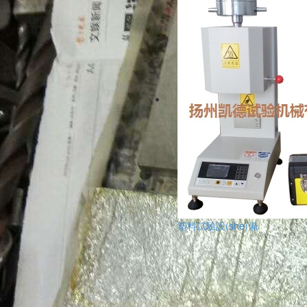
塑料試驗設(shè)備