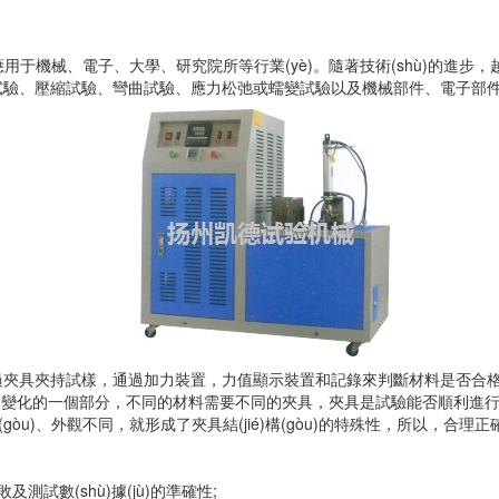
泛應用于機械、電子、大學、研究院所等行業(yè)。隨著技術(shù)的進步
試驗、壓縮試驗、彎曲試驗、應力松弛或蠕變試驗以及機械部件、電子部
過夾具夾持試樣，通過加力裝置，力值顯示裝置和記錄來判斷材料是否合
ng)常變化的一個部分，不同的材料需要不同的夾具，夾具是試驗能否順利進行
)構(gòu)、外觀不同，就形成了夾具結(jié)構(gòu)的特殊性，所以，
：
試數(shù)據(jù)的準確性;