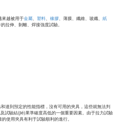
，越來越被用于
金屬
、
塑料
、
橡膠
、薄膜、纖維、玻纖、
紙
件的拉伸、剝離、焊接強度試驗。
格和達到預定的性能指標，沒有可用的夾具，這些就無法判
及試驗結(jié)果準確度高低的一個重要因素。由于拉力試驗
合理正確的使用夾具有利于試驗順利的進行。