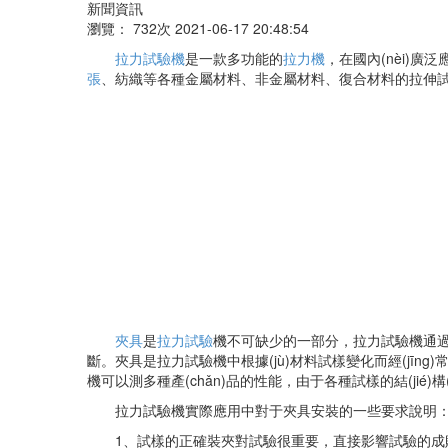
新聞資訊
瀏覽：
732次 2021-06-17 20:48:54
拉力試驗機
是一款多功能的
拉力機
，在國內(nèi)廣
張
、紡織等各種金屬材料、非金屬材料、復合材料的拉伸
夾具
是
拉力試驗
機不可缺少的一部分，拉力試驗機通
斷。夾具是拉力試驗機中根據(jù)材料試樣變化而經(jī
機可以測多種產(chǎn)品的性能，由于各種試樣的結(jié
拉力試驗機實際應用中對于夾具安裝的一些要求說明
1、試樣的正確裝夾對試驗很重要，直接影響試驗的成敗及測