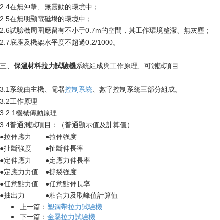
2.4在無沖擊、無震動的環境中；
2.5在無明顯電磁場的環境中；
2.6試驗機周圍應留有不小于0.7m的空間，其工作環境整潔、無灰塵；
2.7底座及機架水平度不超過0.2/1000。
三、
保溫材料拉力試驗機
系統組成與工作原理、可測試項目
3.1系統由主機、電器
控制系統
、數字控制系統三部分組成。
3.2工作原理
3.2.1機械傳動原理
3.4普通測試項目：（普通顯示值及計算值）
●拉伸應力 ●拉伸強度
●扯斷強度 ●扯斷伸長率
●定伸應力 ●定應力伸長率
●定應力力值 ●撕裂強度
●任意點力值 ●任意點伸長率
●抽出力 ●粘合力及取峰值計算值
上一篇：
塑鋼帶拉力試驗機
下一篇：
金屬拉力試驗機