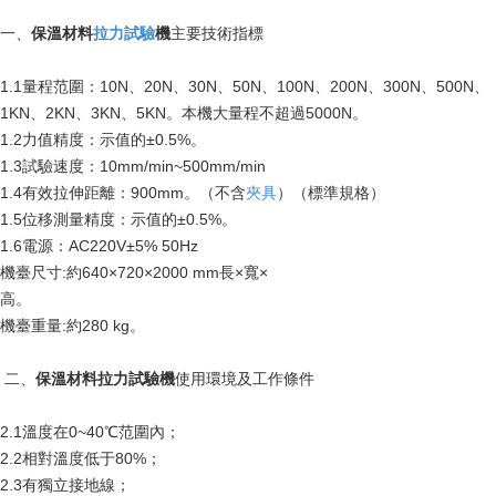
一、
保溫材料
拉力試驗
機
主要技術指標
1.1量程范圍：10N、20N、30N、50N、100N、200N、300N、500N、
1KN、2KN、3KN、5KN。本機大量程不超過5000N。
1.2力值精度：示值的±0.5%。
1.3試驗速度：10mm/min~500mm/min
1.4有效拉伸距離：900mm。（不含
夾具
）（標準規格）
1.5位移測量精度：示值的±0.5%。
1.6電源：AC220V±5% 50Hz
機臺尺寸:約640×720×2000 mm長×寬×
高。
機臺重量:約280 kg。
二、
保溫材料拉力試驗機
使用環境及工作條件
2.1溫度在0~40℃范圍內；
2.2相對溫度低于80%；
2.3有獨立接地線；